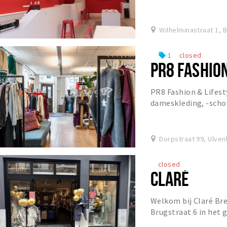
voeren 50.000+ repara
Wilhelminastraat 1, 
1
closed
local_offer
PR8 FASHIO
PR8 Fashion & Lifest
dameskleding, -scho
artikelen. Stap binne
ve...
Dorpstraat 99, Ulven
closed
CLARÉ
Welkom bij Claré Bre
Brugstraat 6 in het 
vind je een exclusiev