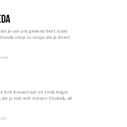
EDA
die je van ons gewend bent staat
illende shop-in-shops die je direct
wereld van merken als...
Breda
ge Sint Annastraat zit sinds begin
 die je niet wilt missen: Studio&, dé
da. Een creatie...
reda