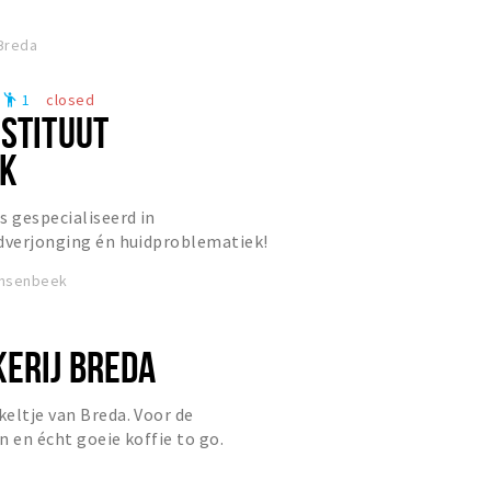
 Breda
1
closed
emoji_people
NSTITUUT
EK
s gespecialiseerd in
idverjonging én huidproblematiek!
en vakspecialisten zorgt voor een
insenbeek
ERIJ BREDA
eltje van Breda. Voor de
n en écht goeie koffie to go.
9.30 - 17.00 uur.