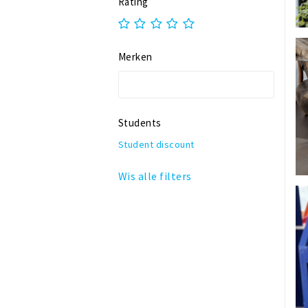
Rating
Winkelhof 't Sas
Merken
Students
Student discount
Wis alle filters