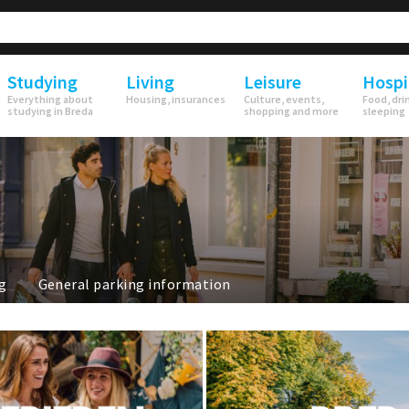
Studying
Living
Leisure
Hospi
Everything about
Housing, insurances
Culture, events,
Food, dri
studying in Breda
shopping and more
sleeping
g
General parking information