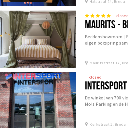
Halstraat 24, Breda
close
MAURITS - 
Beddenshowroom | Bo
eigen boxspring sam
jaar ervaring
Mauritsstraat 17, Br
closed
INTERSPORT
De winkel van 700 vi
Mols Parking en de 
advies en beleving s
Kerkstraat 1, Breda