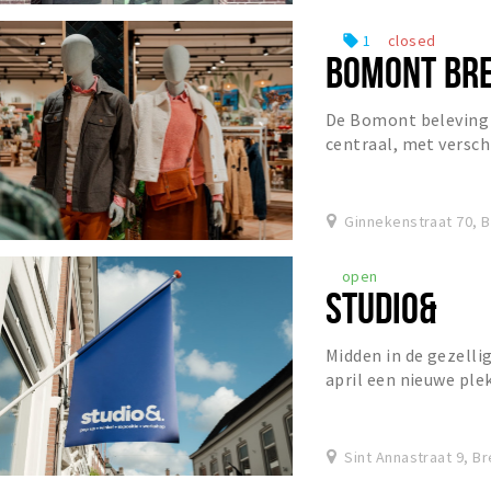
1
closed
local_offer
BOMONT BR
De Bomont beleving 
centraal, met versch
onderdompelen in de 
Ginnekenstraat 70, 
open
STUDIO&
Midden in de gezelli
april een nieuwe plek
pop-up studio van Bre
Sint Annastraat 9, B