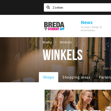
Search
News
Breda
Scoops, blogs &
Student
interviews
App
Breda
Winkels
WINKELS
Shops
Shopping areas
Parkin