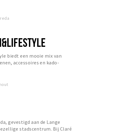
ties per jaar uit.
Breda
N&LIFESTYLE
yle biedt een mooie mix van
enen, accessoires en kado-
n in de wereld van PR8 en laat je
hout
da, gevestigd aan de Lange
gezellige stadscentrum. Bij Claré
e collectie damesmode voor v...