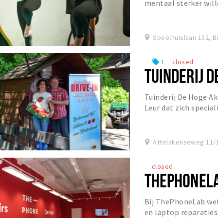
mentaal sterker wil
aandacht in een veil
Speelhuislaan 152, 
1
closed
local_offer
TUINDERIJ 
Tuinderij De Hoge Akk
Leur dat zich special
spinazie.
Attelakenseweg 11/1
closed
THEPHONEL
Bij ThePhoneLab wet
en laptop reparaties