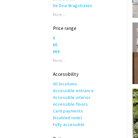
De Drie Brugstraten
De Haagdijken
More...
De Haven van Breda
Grote Markt
Price range
Kernwinkelgebied;
€
Ginnekenstraat, Eindstraat,
€€
Karrestraat & Torenstraat
€€€
Nieuwstraat Breda
Oranje Zuid
More...
Oranje Zuid: Ginnekenweg
Oranje Zuid: Passage Zuidpoort
Accessibility
Oranje Zuid: Van Coothplein & Nw.
All locations
Ginnekenstraat
Accessible entrance
Oranje Zuid: Wilhelminastraat
Accessible interior
Prinsenbeek
Accessible floors
Reigerstraat & Catharinastraat
Card payments
Stada
Disabled toilet
Ulvenhout
Fully accessible
Winkelcentrum Etten-Leur
Winkelcentrum de Barones