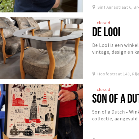
Sint Annastraat 6, B
closed
DE LOOI
De Looi is een winke
vintage, design en k
staat. Het assortimen
Hoofdstraat 143, Rij
closed
SON OF A DU
Son of a Dutch • Wi
collectie, aangevuld
Breda