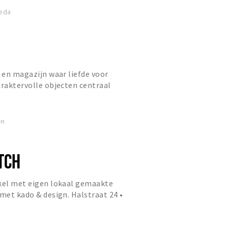
reda
l en magazijn waar liefde voor
araktervolle objecten centraal
t bestaat uit zorgvuldig ge...
en
TCH
nkel met eigen lokaal gemaakte
 met kado & design. Halstraat 24 •