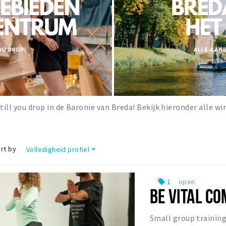
till you drop in de Baronie van Breda! Bekijk hieronder alle wi
rt by
Volledigheid profiel
1
open
local_offer
BE VITAL C
Small group training