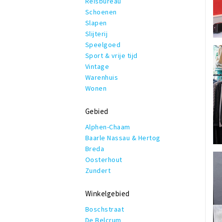
Reisbureau
Schoenen
Slapen
Slijterij
Speelgoed
Sport & vrije tijd
Vintage
Warenhuis
Wonen
Gebied
Alphen-Chaam
Baarle Nassau & Hertog
Breda
Oosterhout
Zundert
Winkelgebied
Boschstraat
De Belcrum