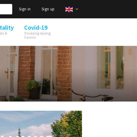
Sign in
Sign up
tality
Covid-19
nks &
Studying during
Corona