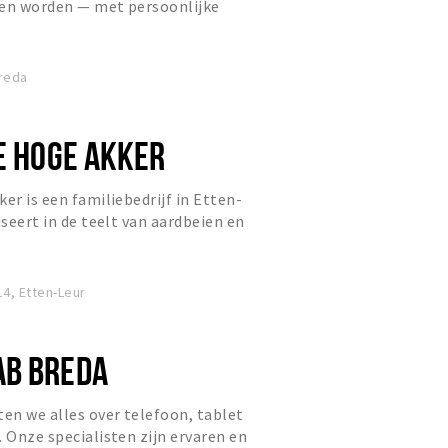
len worden — met persoonlijke
ige boutique community.
Breda
DE HOGE AKKER
er is een familiebedrijf in Etten-
iseert in de teelt van aardbeien en
4, Etten-Leur
AB BREDA
en we alles over telefoon, tablet
. Onze specialisten zijn ervaren en