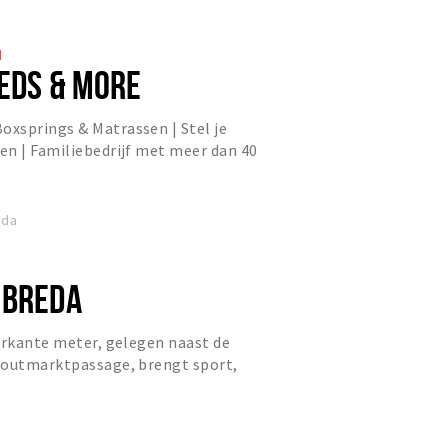
d
BEDS & MORE
xsprings & Matrassen | Stel je
en | Familiebedrijf met meer dan 40
eda
 BREDA
erkante meter, gelegen naast de
Houtmarktpassage, brengt sport,
amen onder één dak.