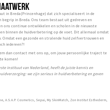
 MAATWERK
ut in Breda(Princenhage) dat zich specialiseert in de
n begrip in Breda. Ons team bestaat uit gedreven en
en ons continue ontwikkelen en scholen in de nieuwste
en binnen de huidverbetering op de voet. Dit allemaal omdat
en. Omdat een gezonde en stralende huid zelfvertrouwen en
och iedereen?!
Neem dan contact met ons op, om jouw persoonlijke traject te
 te komen!
este instituut van Nederland, heeft de juiste kennis en
huidverzorging: we zijn serieus in huidverbetering en geven
ne, A.S.A.P. Cosmetics, Sepai, My SkinMatch, Zon Institut Esthederm,