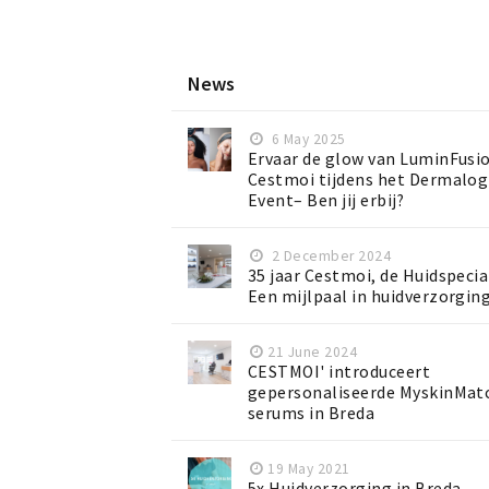
News
6 May 2025
Ervaar de glow van LuminFusio
Cestmoi tijdens het Dermalog
Event– Ben jij erbij?
2 December 2024
35 jaar Cestmoi, de Huidspecia
Een mijlpaal in huidverzorgin
21 June 2024
CESTMOI' introduceert
gepersonaliseerde MyskinMat
serums in Breda
19 May 2021
5x Huidverzorging in Breda