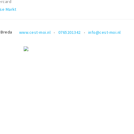
ercard
se Markt
Breda
www.cest-moi.nl
0765201342
info@cest-moi.nl