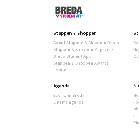
Breda
Student
App
Stappen & Shoppen
St
About Stappen & Shoppen Breda
Re
Stappen & Shoppen Magazine
Ni
Breda Student App
Ov
Stappen & Shoppen Awards
Contact
Agenda
Ni
Events in Breda
Ne
Cinema agenda
Fo
Nic
In
Ph