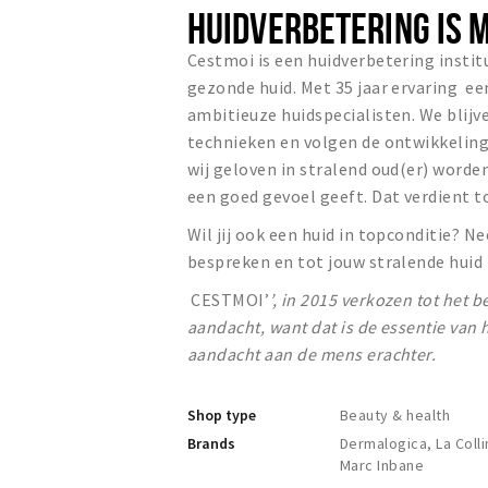
HUIDVERBETERING IS
Cestmoi is een huidverbetering institu
gezonde huid. Met 35 jaar ervaring ee
ambitieuze huidspecialisten. We blijv
technieken en volgen de ontwikkeling
wij geloven in stralend oud(er) word
een goed gevoel geeft. Dat verdient t
Wil jij ook een huid in topconditie? 
bespreken en tot jouw stralende huid
CESTMOI’
’, in 2015 verkozen tot het b
aandacht, want dat is de essentie van 
aandacht aan de mens erachter.
Shop type
Beauty & health
Brands
Dermalogica, La Colli
Marc Inbane