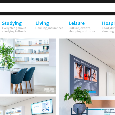
Studying
Living
Leisure
Hospi
Everything about
Housing, insurances
Culture, events,
Food, dri
studying in Breda
shopping and more
sleeping