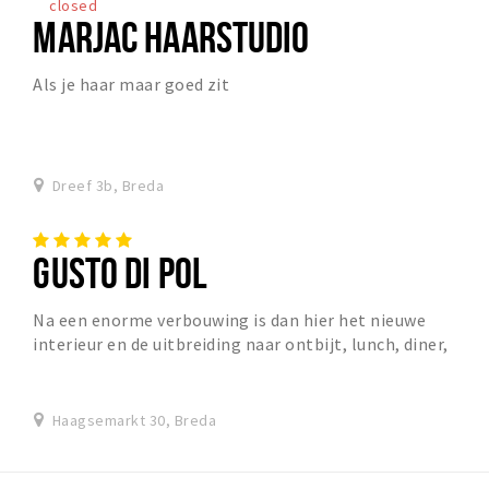
closed
MARJAC HAARSTUDIO
Als je haar maar goed zit
Dreef 3b, Breda
GUSTO DI POL
Na een enorme verbouwing is dan hier het nieuwe
interieur en de uitbreiding naar ontbijt, lunch, diner,
chocolade assortiment én natuurlijk nog steeds...
Haagsemarkt 30, Breda