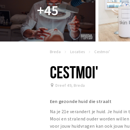
+45
Breda
Locaties
Cestmoi'
CESTMOI'
Dreef 49
,
Breda
Een gezonde huid die straalt
Na je 21e verandert je huid. Je huid 
Mooi en stralend ouder worden willen 
voor jouw huidvragen kan ook jouw huid