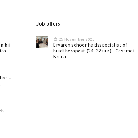
Job offers
25 November 2025
n bij
Ervaren schoonheidsspecialist of
ica
huidtherapeut (24–32 uur) - Cestmoi
Breda
list –
g
ch