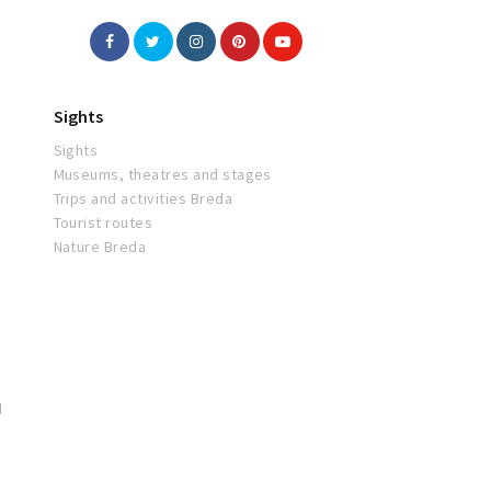
Sights
Sights
Museums, theatres and stages
Trips and activities Breda
Tourist routes
Nature Breda
d