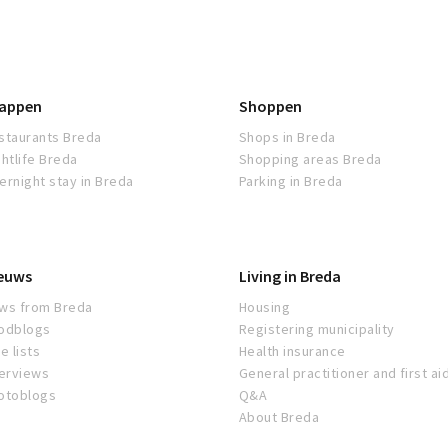
appen
Shoppen
staurants Breda
Shops in Breda
ghtlife Breda
Shopping areas Breda
ernight stay in Breda
Parking in Breda
euws
Living in Breda
ws from Breda
Housing
odblogs
Registering municipality
e lists
Health insurance
terviews
General practitioner and first ai
otoblogs
Q&A
About Breda