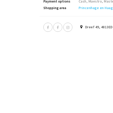
Payment options
Cash, Maestro, Mast
Shopping area
Princenhage en Haag
Dreef 49
,
4813ED