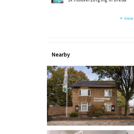
View
add
Nearby