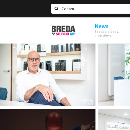
Search
News
Breda
Scoops, blogs &
Student
interviews
App