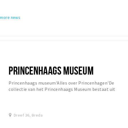
 more news
PRINCENHAAGS MUSEUM
Princenhaags museum'Alles over Princenhagen'De
collectie van het Princenhaags Museum bestaat uit
documenten, foto's en voorwerpen die betrekking
hebbe...
Dreef 36, Breda