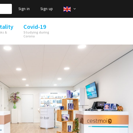
Sign in
Sign up
tality
Covid-19
nks &
Studying during
Corona