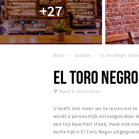
+27
Breda
Locaties
EL TORO NEGR
Markt 8
,
Oosterhout
U hoeft niet meer ver te reizen om te
wordt u persoonlijk ontvangen door de 
een top kwaliteit steak, maar ook voor
korte tijd is El Toro Negro uitgegroe