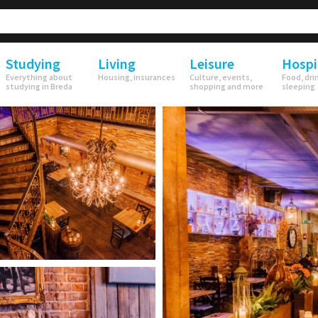
Studying
Living
Leisure
Hospi
Everything about
Housing, insurances
Culture, events,
Food, dri
studying in Breda
shopping and more
sleeping