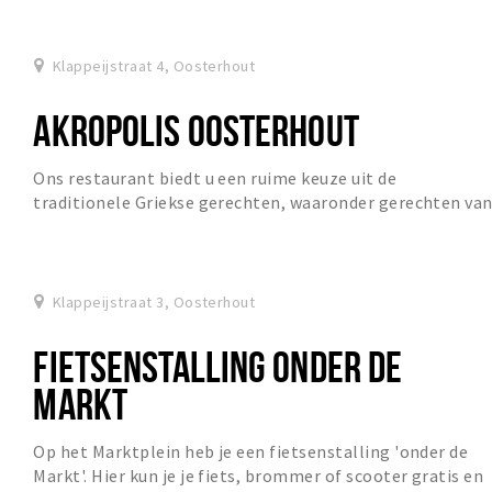
Oosterhout. Gelegen in de Klappeijstraat grenzend aa...
Klappeijstraat 4, Oosterhout
AKROPOLIS OOSTERHOUT
Ons restaurant biedt u een ruime keuze uit de
traditionele Griekse gerechten, waaronder gerechten va
zowel het Griekse vaste land, als gerechten van...
Klappeijstraat 3, Oosterhout
FIETSENSTALLING ONDER DE
MARKT
Op het Marktplein heb je een fietsenstalling 'onder de
Markt'. Hier kun je je fiets, brommer of scooter gratis en