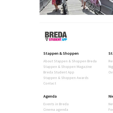
Breda
Student
App
Stappen & Shoppen
St
About Stappen & Shoppen Breda
Re
Stappen & Shoppen Magazine
Ni
Breda Student App
Ov
Stappen & Shoppen Awards
Contact
Agenda
Ni
Events in Breda
Ne
Cinema agenda
Fo