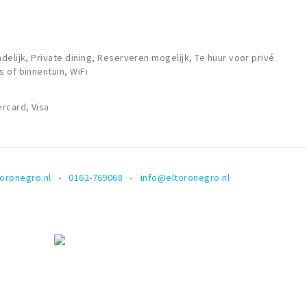
elijk, Private dining, Reserveren mogelijk, Te huur voor privé
 of binnentuin, WiFi
rcard, Visa
oronegro.nl
0162-769068
info@eltoronegro.nl