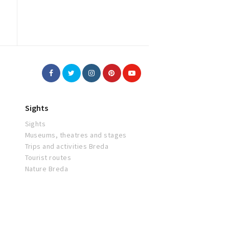
Sights
Sights
Museums, theatres and stages
Trips and activities Breda
Tourist routes
Nature Breda