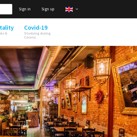
Sign in
Sign up
tality
Covid-19
nks &
Studying during
Corona