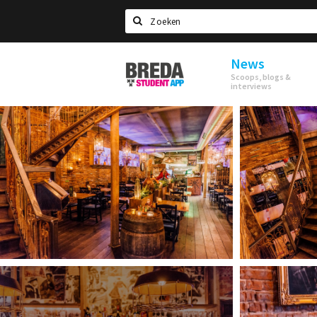
Search
News
Breda
Scoops, blogs &
Student
interviews
App