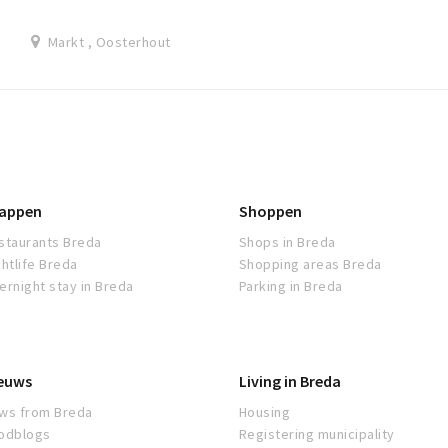
bewaakt stallen.
Markt , Oosterhout
appen
Shoppen
staurants Breda
Shops in Breda
ghtlife Breda
Shopping areas Breda
ernight stay in Breda
Parking in Breda
euws
Living in Breda
ws from Breda
Housing
odblogs
Registering municipality