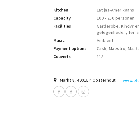
Kitchen
Latijns-Amerikaans
Capacity
100 - 250 personen
Facilities
Garderobe, Kindvriend
gelegenheden, Terras
Music
Ambient
Payment options
Cash, Maestro, Maste
Couverts
115
Markt 8
,
4901EP
Oosterhout
www.elt