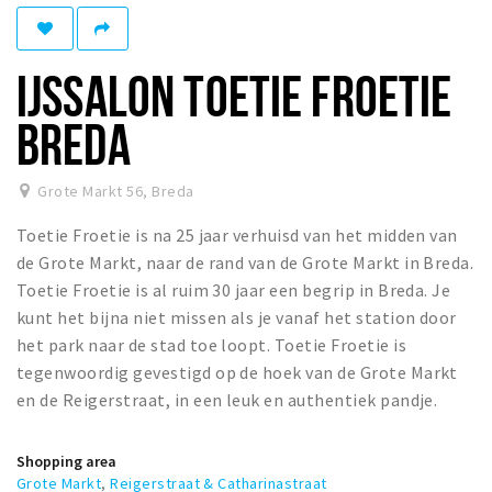
Registering municipality
Health insurance
IJSSALON TOETIE FROETIE
General practitioner and first aid
Q&A
BREDA
DISCOUNTS
Grote Markt 56
,
Breda
Breda Student Shop
Toetie Froetie is na 25 jaar verhuisd van het midden van
Spin the wheel!
de Grote Markt, naar de rand van de Grote Markt in Breda.
Toetie Froetie is al ruim 30 jaar een begrip in Breda. Je
LEISURE
kunt het bijna niet missen als je vanaf het station door
SportS
het park naar de stad toe loopt. Toetie Froetie is
News
tegenwoordig gevestigd op de hoek van de Grote Markt
en de Reigerstraat, in een leuk en authentiek pandje.
Agenda
Sights
Shopping area
Museums, theatres & stages
Grote Markt
,
Reigerstraat & Catharinastraat