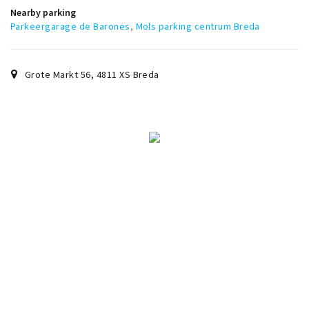
Trips & activities
Nearby parking
Parkeergarage de Barones
,
Mols parking centrum Breda
Student routes
Nature
Grote Markt 56
,
4811 XS
Breda
Party pics
Restaurants
Bars
Hotels
Recreation
Shops
Shopping areas
Deals
Parking
Sign in