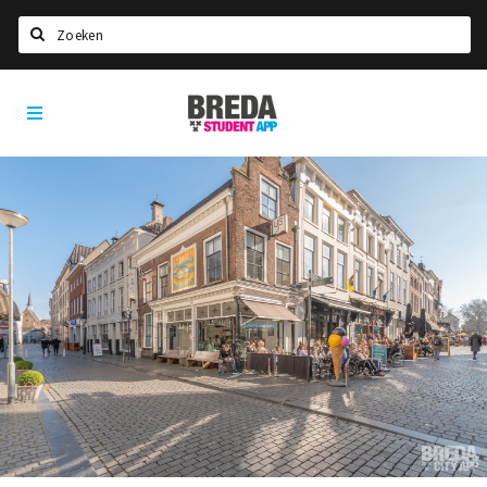
Search
Breda
HOME
Student
Select language
App
STUDYING
Welcome in Breda
Student associations
Student council
Student routes
New in town? Check FAQ!
LIVING IN BREDA
Housing