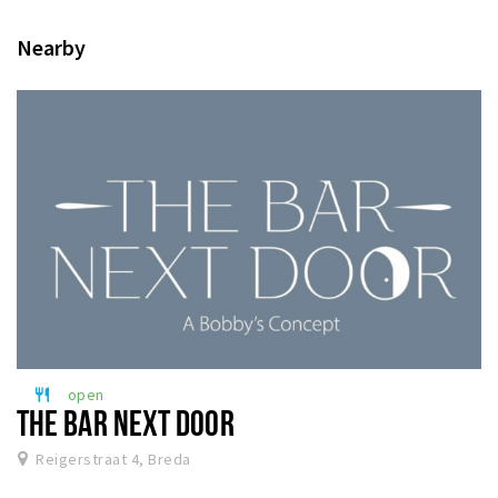
Nearby
open
restaurant
THE BAR NEXT DOOR
Reigerstraat 4, Breda