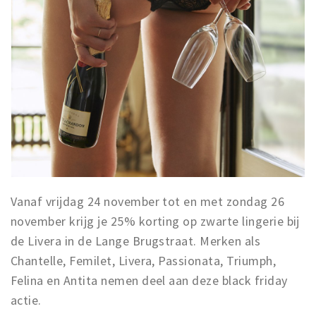
Trips & activities
Student routes
Nature
Party pics
Restaurants
Bars
Hotels
Recreation
Shops
Vanaf vrijdag 24 november tot en met zondag 26
Shopping areas
november krijg je 25% korting op zwarte lingerie bij
Deals
de Livera in de Lange Brugstraat. Merken als
Parking
Chantelle, Femilet, Livera, Passionata, Triumph,
Felina en Antita nemen deel aan deze black friday
Sign in
actie.