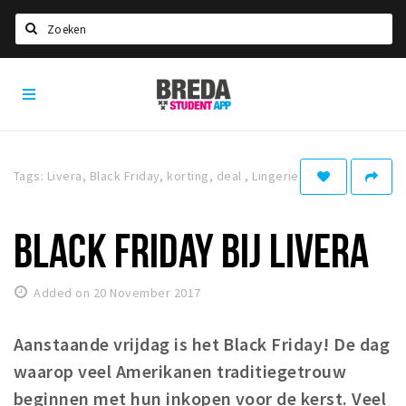
Search
Breda
HOME
Student
Select language
App
STUDYING
Tags: Livera, Black Friday, korting, deal , Lingerie
Welcome in Breda
Student associations
BLACK FRIDAY BIJ LIVERA
Student council
Student routes
Added on 20 November 2017
New in town? Check FAQ!
Aanstaande vrijdag is het Black Friday! De dag
LIVING IN BREDA
waarop veel Amerikanen traditiegetrouw
Housing
beginnen met hun inkopen voor de kerst. Veel