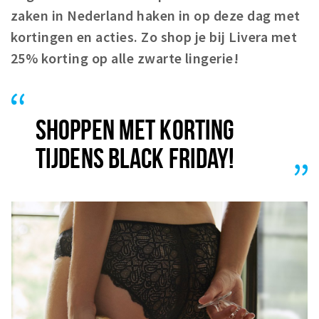
Registering municipality
zaken in Nederland haken in op deze dag met
Health insurance
kortingen en acties. Zo shop je bij Livera met
General practitioner and first aid
25% korting op alle zwarte lingerie!
Q&A
DISCOUNTS
SHOPPEN MET KORTING
Breda Student Shop
TIJDENS BLACK FRIDAY!
Spin the wheel!
LEISURE
SportS
News
Agenda
Sights
Museums, theatres & stages