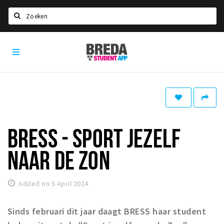
Search
Breda
HOME
Student
Select language
App
STUDYING
Welcome in Breda
Student associations
BRESS - SPORT JEZELF
Student council
NAAR DE ZON
Student routes
New in town? Check FAQ!
Added on 5 April 2024
LIVING IN BREDA
Sinds februari dit jaar daagt BRESS haar student
Housing