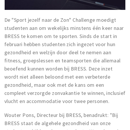
Trips & activities
Student routes
De "Sport jezelf naar de Zon" Challenge moedigt
Nature
studenten aan om wekelijks minstens één keer naar
Party pics
BRESS te komen om te sporten. Sinds de start in
Restaurants
februari hebben studenten zich ingezet voor hun
Bars
gezondheid en welzijn door deel te nemen aan
fitness, groepslessen en teamsporten die allemaal
Hotels
beoefend kunnen worden bij BRESS. Deze inzet
Recreation
wordt niet alleen beloond met een verbeterde
Shops
gezondheid, maar ook met de kans om een
Shopping areas
compleet verzorgde zonvakantie te winnen, inclusief
Deals
vlucht en accommodatie voor twee personen.
Parking
Wouter Pons, Directeur bij BRESS, benadrukt: "Bij
Sign in
BRESS staat de algehele gezondheid van onze