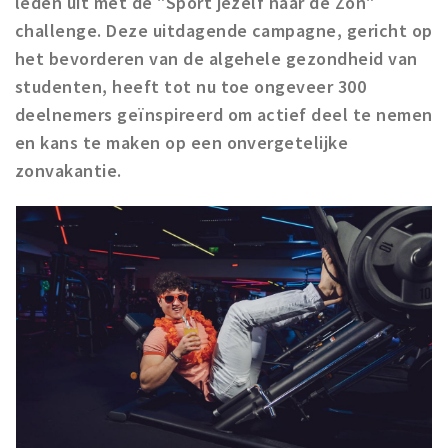
leden uit met de "Sport jezelf naar de Zon"
Registering municipality
challenge. Deze uitdagende campagne, gericht op
Health insurance
het bevorderen van de algehele gezondheid van
General practitioner and first aid
studenten, heeft tot nu toe ongeveer 300
Q&A
deelnemers geïnspireerd om actief deel te nemen
en kans te maken op een onvergetelijke
DISCOUNTS
zonvakantie.
Breda Student Shop
Spin the wheel!
LEISURE
SportS
News
Agenda
Sights
Museums, theatres & stages