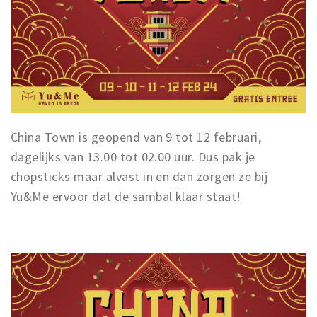
Trips & activities
Student routes
Nature
Party pics
Restaurants
Bars
China Town is geopend van 9 tot 12 februari,
Hotels
dagelijks van 13.00 tot 02.00 uur. Dus pak je
Recreation
chopsticks maar alvast in en dan zorgen ze bij
Shops
Yu&Me ervoor dat de sambal klaar staat!
Shopping areas
Deals
Parking
Sign in