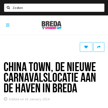
Search
Breda
HOME
Student
Select language
App
STUDYING
Welcome in Breda
Student associations
CHINA TOWN, DE NIEUWE
Student council
CARNAVALSLOCATIE AAN
Student routes
New in town? Check FAQ!
DE HAVEN IN BREDA
LIVING IN BREDA
Added on 18 January 2024
Housing