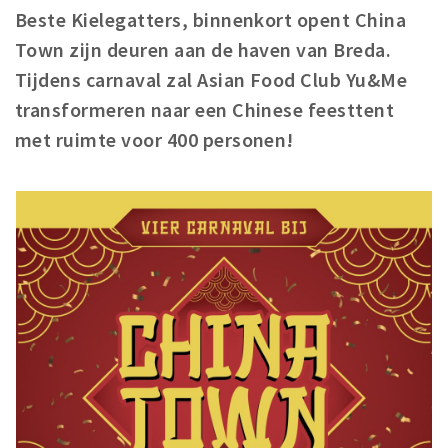
Registering municipality
Beste Kielegatters, binnenkort opent China
Health insurance
Town zijn deuren aan de haven van Breda.
General practitioner and first aid
Tijdens carnaval zal Asian Food Club Yu&Me
Q&A
transformeren naar een Chinese feesttent
met ruimte voor 400 personen!
DISCOUNTS
Breda Student Shop
Spin the wheel!
LEISURE
SportS
News
Agenda
Sights
Museums, theatres & stages