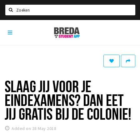
Search
Breda
HOME
Student
Select language
App
STUDYING
Welcome in Breda
Student associations
SLAAG JIJ VOOR JE
Student council
EINDEXAMENS? DAN EET
Student routes
New in town? Check FAQ!
JIJ GRATIS BIJ DE COLONIE!
LIVING IN BREDA
Added on 28 May 2018
Housing