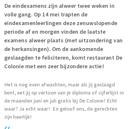
Registering municipality
De eindexamens zijn alweer twee weken in
Health insurance
volle gang. Op 14 mei trapten de
General practitioner and first aid
eindexamenleerlingen deze zenuwslopende
Q&A
periode af en morgen vinden de laatste
examens alweer plaats (met uitzondering van
DISCOUNTS
de herkansingen). Om de aankomende
Breda Student Shop
geslaagden te feliciteren, komt restaurant De
Spin the wheel!
Colonie met een zeer bijzondere actie!
LEISURE
Het is nog even afwachten, maar als jij geslaagd
SportS
bent, eet jij op vertoon van je diploma of cijferlijst in
News
de maanden juni en juli gratis bij De Colonie! Echt
Agenda
waar? Ja echt waar! En geloof ons, de gerechten
Sights
zijn heerlijk!
Museums, theatres & stages