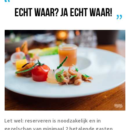
Trips & activities
ECHT WAAR? JA ECHT WAAR!
Student routes
Nature
Party pics
Restaurants
Bars
Hotels
Recreation
Shops
Shopping areas
Deals
Parking
Let wel: reserveren is noodzakelijk en in
Sign in
gezelschap van minimaal 2 betalende gasten