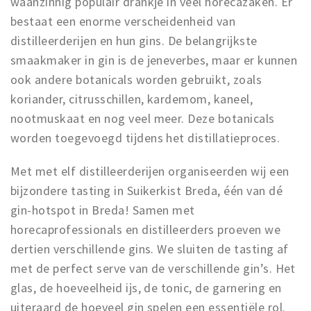
waanzinnig populair drankje in veel horecazaken. Er
Registering municipality
bestaat een enorme verscheidenheid van
Health insurance
distilleerderijen en hun gins. De belangrijkste
General practitioner and first aid
smaakmaker in gin is de jeneverbes, maar er kunnen
Q&A
ook andere botanicals worden gebruikt, zoals
koriander, citrusschillen, kardemom, kaneel,
DISCOUNTS
nootmuskaat en nog veel meer. Deze botanicals
Breda Student Shop
worden toegevoegd tijdens het distillatieproces.
Spin the wheel!
Met met elf distilleerderijen organiseerden wij een
LEISURE
bijzondere tasting in Suikerkist Breda, één van dé
gin-hotspot in Breda! Samen met
SportS
horecaprofessionals en distilleerders proeven we
News
dertien verschillende gins. We sluiten de tasting af
Agenda
met de perfect serve van de verschillende gin’s. Het
Sights
glas, de hoeveelheid ijs, de tonic, de garnering en
Museums, theatres & stages
uiteraard de hoeveel gin spelen een essentiële rol.