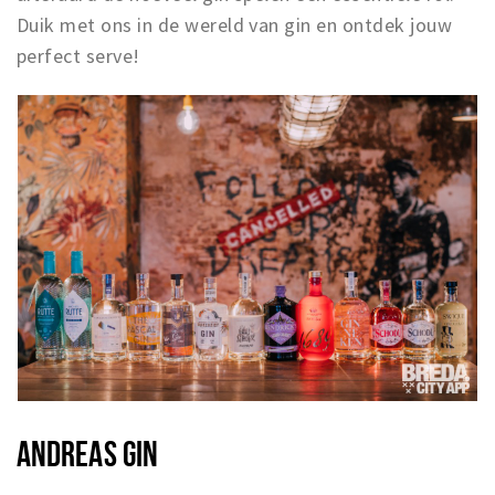
Trips & activities
Duik met ons in de wereld van gin en ontdek jouw
Student routes
perfect serve!
Nature
Party pics
Restaurants
Bars
Hotels
Recreation
Shops
Shopping areas
Deals
Parking
ANDREAS GIN
Sign in