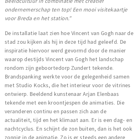
Beeldcultuur in combinatie met creatief
Trips & activities
ondernemerschap ten top! Een mooi visitekaartje
Student routes
voor Breda en het station.”
Nature
De installatie laat zien hoe Vincent van Gogh naar de
Party pics
stad zou kijken als hij in deze tijd had geleefd. De
Restaurants
inspiratie hiervoor werd gevormd door de manier
Bars
waarop destijds Vincent van Gogh het landschap
Hotels
rondom zijn geboortedorp Zundert tekende.
Recreation
Brandspanking werkte voor de gelegenheid samen
Shops
met Studio Kocks, die het interieur voor de vitrines
ontwierp. Beeldend kunstenaar Arjan Elenbaas
Shopping areas
tekende met een kroontjespen de animaties. Die
Deals
veranderen continu en passen zich aan de
Parking
actualiteit, tijd en het klimaat aan. Er is een dag- en
nachtcyclus. En schijnt de zon buiten, dan is het ook
Sign in
zonnig in de animatie. Zo is er steeds een andere