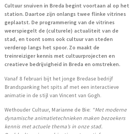
Registering municipality
Cultuur snuiven in Breda begint voortaan al op het
Health insurance
station. Daartoe zijn onlangs twee flinke vitrines
General practitioner and first aid
geplaatst. De programmering van de vitrines
weerspiegelt de (culturele) actualiteit van de
Q&A
stad, en toont soms ook cultuur van steden
DISCOUNTS
verderop langs het spoor. Zo maakt de
treinreiziger kennis met cultuurprojecten en
Breda Student Shop
creatieve bedrijvigheid in Breda en omstreken.
Spin the wheel!
Vanaf 8 februari bijt het jonge Bredase bedrijf
LEISURE
Brandspanking het spits af met een interactieve
SportS
animatie in de stijl van Vincent van Gogh.
News
Wethouder Cultuur, Marianne de Bie:
“Met moderne
Agenda
dynamische animatietechnieken maken bezoekers
Sights
kennis met actuele thema’s in onze stad.
Museums, theatres & stages