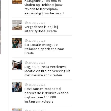
Kaasgenoten nu ook te
vinden op Hebbes: jouw
favoriete borrelplank
eenvoudig thuisbezorgd
23 July 2026
Vergaderen in stijl bij
IntercityHotel Breda
22 July 2026
Bar Locale brengt de
Italiaanse apericena naar
Breda
20 July 2026
Dagje Uit Breda vernieuwt
locatie en breidt beleving uit
met nieuwe activiteiten
16 July 2026
Bastiaansen Modestad
bereikt de indrukwekkende
mijlpaal van 100.000
Instagram-volgers
14 July 2026