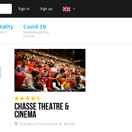
Sign in
Sign up
tality
Covid-19
nks &
Studying during
Corona
CHASSE THEATRE &
CINEMA
Claudius Prinsenlaan 8, Breda