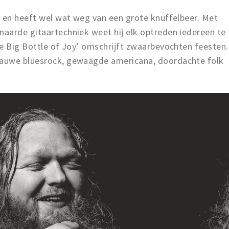
g en heeft wel wat weg van een grote knuffelbeer. Met
aarde gitaartechniek weet hij elk optreden iedereen te
he Big Bottle of Joy’ omschrijft zwaarbevochten feesten.
auwe bluesrock, gewaagde americana, doordachte folk