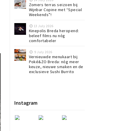
Zomers terras seizoen bij
Wijnbar Copine met “Special
Weekends”!
13 July 2026
Kinepolis Breda heropend:
beleef films nu nóg
comfortabeler
9 July 2026
Vernieuwde menukaart bij
Poké&ZO Breda: nóg meer
keuze, nieuwe smaken en de
exclusieve Sushi Burrito
Instagram