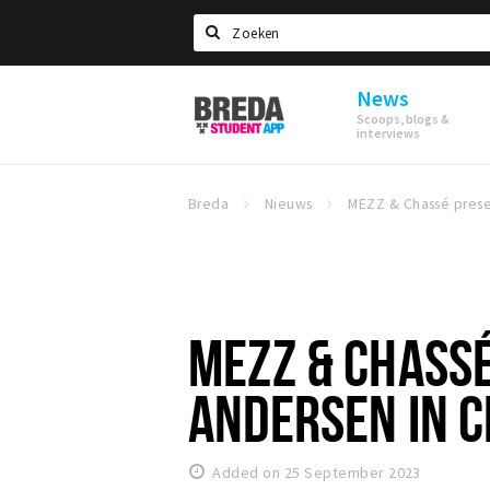
Search
News
Breda
Scoops, blogs &
Student
interviews
App
Breda
Nieuws
MEZZ & CHASS
ANDERSEN IN 
Added on 25 September 2023