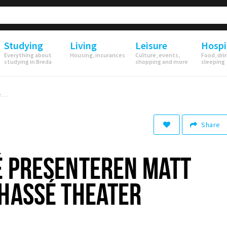
Studying
Living
Leisure
Hospi
Everything about
Housing, insurances
Culture, events,
Food, dri
studying in Breda
shopping and more
sleeping
MEZZ & Chassé presenteren Matt Andersen in Chassé Theater
Share
É PRESENTEREN MATT
CHASSÉ THEATER