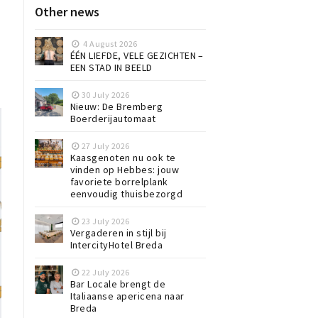
Other news
4 August 2026
ÉÉN LIEFDE, VELE GEZICHTEN –
EEN STAD IN BEELD
30 July 2026
Nieuw: De Bremberg
Boerderijautomaat
27 July 2026
Kaasgenoten nu ook te
vinden op Hebbes: jouw
favoriete borrelplank
eenvoudig thuisbezorgd
23 July 2026
Vergaderen in stijl bij
IntercityHotel Breda
22 July 2026
Bar Locale brengt de
Italiaanse apericena naar
Breda