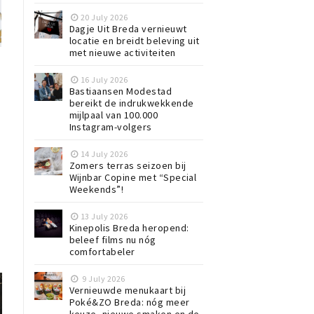
20 July 2026
Dagje Uit Breda vernieuwt
locatie en breidt beleving uit
met nieuwe activiteiten
16 July 2026
Bastiaansen Modestad
bereikt de indrukwekkende
mijlpaal van 100.000
Instagram-volgers
14 July 2026
Zomers terras seizoen bij
Wijnbar Copine met “Special
Weekends”!
13 July 2026
Kinepolis Breda heropend:
beleef films nu nóg
comfortabeler
9 July 2026
Vernieuwde menukaart bij
Poké&ZO Breda: nóg meer
keuze, nieuwe smaken en de