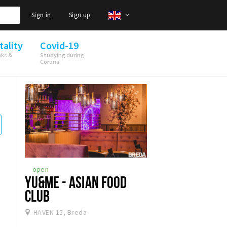
Sign in
Sign up
tality
Covid-19
nks &
Studying during
Corona
open
YU&ME - ASIAN FOOD
CLUB
HAVEN 15, Breda