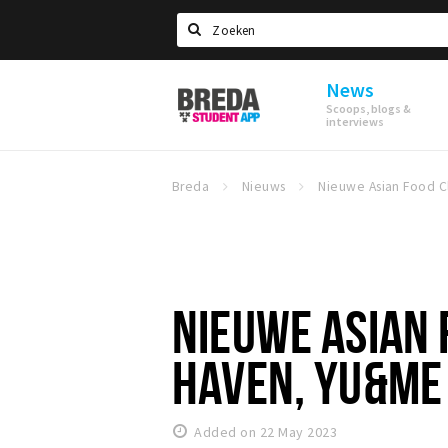
Search
News
Breda
Scoops, blogs &
Student
interviews
App
Breda
Nieuws
NIEUWE ASIAN 
HAVEN, YU&ME
Added on 22 May 2023