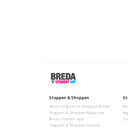
Breda
Student
App
Stappen & Shoppen
St
About Stappen & Shoppen Breda
Re
Stappen & Shoppen Magazine
Ni
Breda Student App
Ov
Stappen & Shoppen Awards