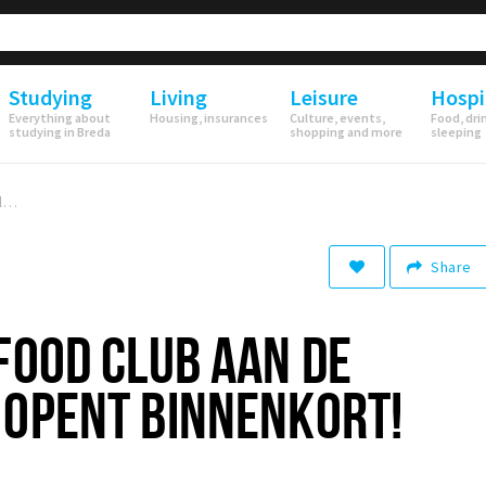
Studying
Living
Leisure
Hospi
Everything about
Housing, insurances
Culture, events,
Food, dri
studying in Breda
shopping and more
sleeping
Nieuwe Asian Food Club aan de haven, Yu&Me opent binnenkort!
Share
FOOD CLUB AAN DE
 OPENT BINNENKORT!