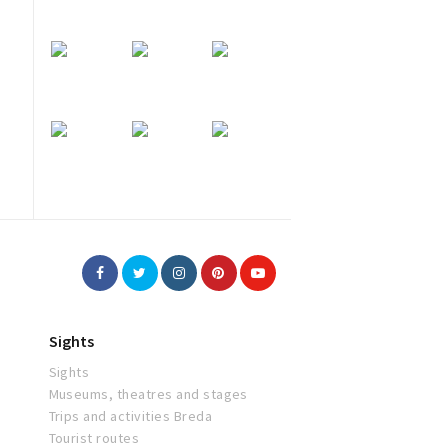
Sights
Sights
Museums, theatres and stages
Trips and activities Breda
Tourist routes