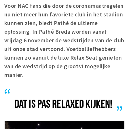
Registering municipality
Voor NAC fans die door de coronamaatregelen
Health insurance
nu niet meer hun favoriete club in het stadion
General practitioner and first aid
kunnen zien, biedt Pathé de ultieme
Q&A
oplossing. In Pathé Breda worden vanaf
vrijdag 6 november de wedstrijden van de club
DISCOUNTS
uit onze stad vertoond. Voetballiefhebbers
Breda Student Shop
kunnen zo vanuit de luxe Relax Seat genieten
Spin the wheel!
van de wedstrijd op de grootst mogelijke
manier.
LEISURE
SportS
News
DAT IS PAS RELAXED KIJKEN!
Agenda
Sights
Museums, theatres & stages