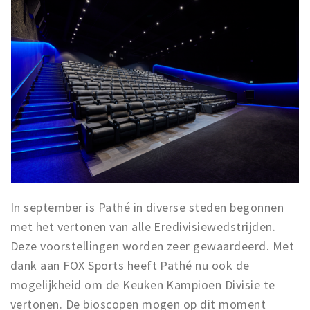
Trips & activities
Student routes
Nature
Party pics
Restaurants
Bars
Hotels
Recreation
Shops
In september is Pathé in diverse steden begonnen
Shopping areas
met het vertonen van alle Eredivisiewedstrijden.
Deals
Deze voorstellingen worden zeer gewaardeerd. Met
Parking
dank aan FOX Sports heeft Pathé nu ook de
mogelijkheid om de Keuken Kampioen Divisie te
Sign in
vertonen. De bioscopen mogen op dit moment