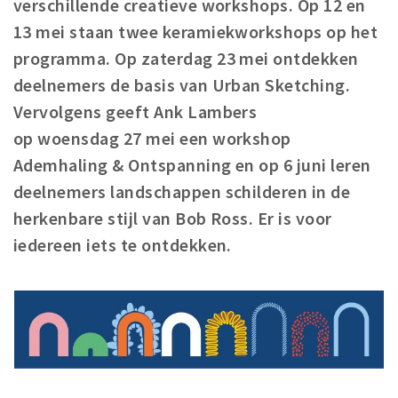
verschillende creatieve workshops. Op 12 en
Registering municipality
13 mei staan twee keramiekworkshops op het
Health insurance
programma. Op zaterdag 23 mei ontdekken
General practitioner and first aid
deelnemers de basis van Urban Sketching.
Q&A
Vervolgens geeft Ank Lambers
op woensdag 27 mei een workshop
DISCOUNTS
Ademhaling & Ontspanning en op 6 juni leren
Breda Student Shop
deelnemers landschappen schilderen in de
Spin the wheel!
herkenbare stijl van Bob Ross. Er is voor
LEISURE
iedereen iets te ontdekken.
SportS
News
Agenda
Sights
Museums, theatres & stages