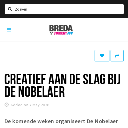
Search
Breda
HOME
Student
Select language
App
STUDYING
Welcome in Breda
Student associations
CREATIEF AAN DE SLAG BIJ
Student council
DE NOBELAER
Student routes
New in town? Check FAQ!
Added on 7 May 2026
LIVING IN BREDA
De komende weken organiseert De Nobelaer
Housing