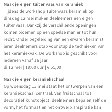
Trips & activities
Maak je eigen tuitenvaas van keramiek
Tijdens de workshop Tuitenvaas keramiek op
Student routes
dinsdag 12 mei maken deelnemers een eigen
Nature
tuitenvaas. Dankzij de verschillende openingen
Party pics
komen bloemen op een speelse manier tot hun
Restaurants
recht. Onder begeleiding van een ervaren keramist
Bars
leren deelnemers stap voor stap de technieken van
Hotels
het keramiekvak. De workshop is geschikt voor
Recreation
iedereen vanaf 16 jaar.
di 12 mei | 19:00 uur | € 55,00
Shops
Shopping areas
Maak je eigen keramiekschaal
Deals
Op woensdag 13 mei staat het ontwerpen van een
Parking
keramiekschaal centraal. Van fruitschaal tot
decoratief kunstobject: deelnemers bepalen zelf de
Sign in
vorm, het formaat en het ontwerp. Inspiratie kan