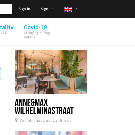
Sign in
Sign up
tality
Covid-19
nks &
Studying during
Corona
ANNE&MAX
WILHELMINASTRAAT
Wilhelminastraat 17, Breda