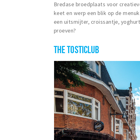
Bredase broedplaats voor creatie
keet en werp een blik op de menukaa
een uitsmijter, croissantje, yoghur
proeven?
THE TOSTICLUB