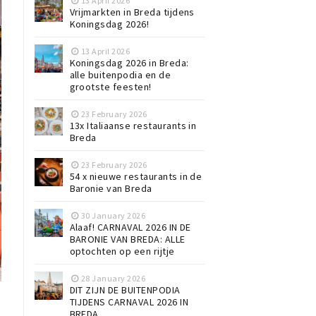
13 April 2026
Vrijmarkten in Breda tijdens
Koningsdag 2026!
13 April 2026
Koningsdag 2026 in Breda:
alle buitenpodia en de
grootste feesten!
23 February 2026
13x Italiaanse restaurants in
Breda
23 February 2026
54 x nieuwe restaurants in de
Baronie van Breda
30 January 2026
Alaaf! CARNAVAL 2026 IN DE
BARONIE VAN BREDA: ALLE
optochten op een rijtje
28 January 2026
DIT ZIJN DE BUITENPODIA
TIJDENS CARNAVAL 2026 IN
BREDA