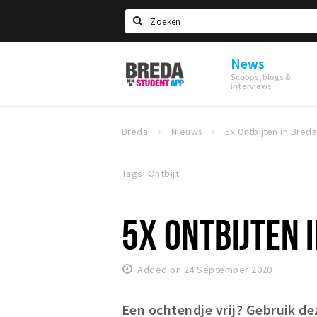
Search
News
Breda
Scoops, blogs &
Student
interviews
App
Breda
Nieuws
5x Ontbijten in Bred
Tags: Ontbijt
5X ONTBIJTEN 
Added on 24 September 2020
Een ochtendje vrij? Gebruik de