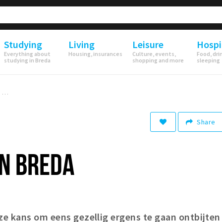
Studying
Living
Leisure
Hospi
Everything about
Housing, insurances
Culture, events,
Food, dri
studying in Breda
shopping and more
sleeping
a
Share
IN BREDA
ze kans om eens gezellig ergens te gaan ontbijten