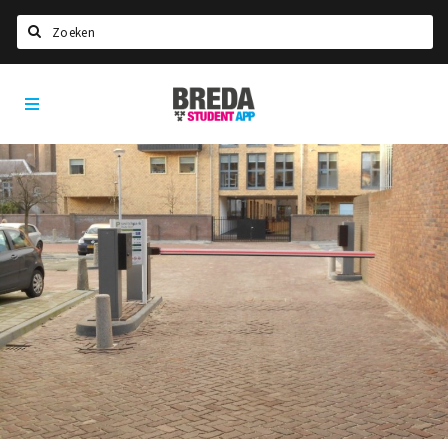
Search
Breda
HOME
Student
Select language
App
STUDYING
Welcome in Breda
Student associations
Student council
Student routes
New in town? Check FAQ!
LIVING IN BREDA
Housing