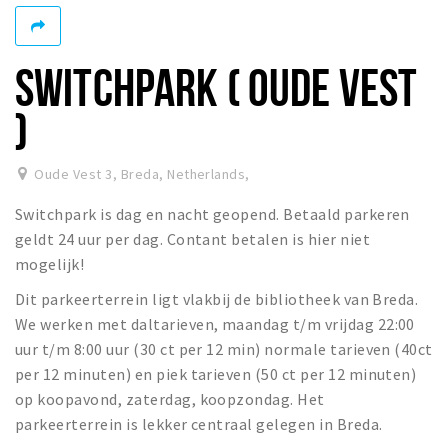
Registering municipality
Health insurance
SWITCHPARK ( OUDE VEST
General practitioner and first aid
Q&A
)
DISCOUNTS
Oude Vest 3, Breda, Netherlands
,
Breda Student Shop
Switchpark is dag en nacht geopend. Betaald parkeren
Spin the wheel!
geldt 24 uur per dag. Contant betalen is hier niet
mogelijk!
LEISURE
Dit parkeerterrein ligt vlakbij de bibliotheek van Breda.
SportS
We werken met daltarieven, maandag t/m vrijdag 22:00
News
uur t/m 8:00 uur (30 ct per 12 min) normale tarieven (40ct
Agenda
per 12 minuten) en piek tarieven (50 ct per 12 minuten)
Sights
op koopavond, zaterdag, koopzondag. Het
parkeerterrein is lekker centraal gelegen in Breda.
Museums, theatres & stages