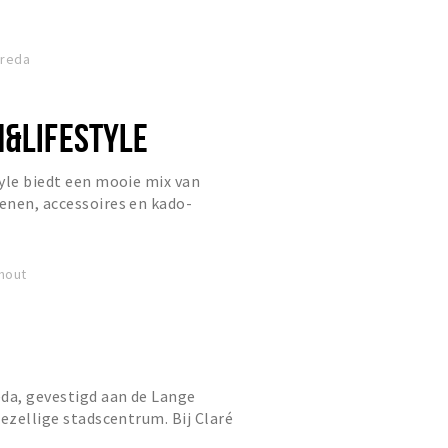
ties per jaar uit.
Breda
N&LIFESTYLE
yle biedt een mooie mix van
enen, accessoires en kado-
n in de wereld van PR8 en laat je
hout
da, gevestigd aan de Lange
gezellige stadscentrum. Bij Claré
e collectie damesmode voor v...