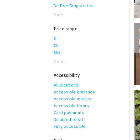
De Drie Brugstraten
De Haagdijken
More...
De Haven van Breda
Grote Markt
Price range
Kernwinkelgebied;
€
Ginnekenstraat, Eindstraat,
€€
Karrestraat & Torenstraat
€€€
Nieuwstraat Breda
Oranje Zuid
More...
Oranje Zuid: Ginnekenweg
Oranje Zuid: Passage Zuidpoort
Accessibility
Oranje Zuid: Van Coothplein & Nw.
All locations
Ginnekenstraat
Accessible entrance
Oranje Zuid: Wilhelminastraat
Accessible interior
Prinsenbeek
Accessible floors
Reigerstraat & Catharinastraat
Card payments
Stada
Disabled toilet
Ulvenhout
Fully accessible
Winkelcentrum Etten-Leur
Winkelcentrum de Barones