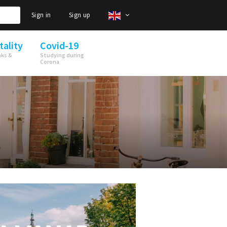
Sign in
Sign up
tality
Covid-19
nks &
Studying during
Corona