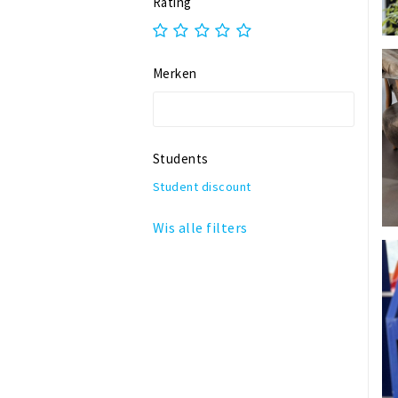
Rating
Winkelhof 't Sas
Merken
Students
Student discount
Wis alle filters