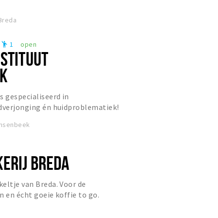
 Breda
1
open
emoji_people
NSTITUUT
EK
s gespecialiseerd in
idverjonging én huidproblematiek!
en vakspecialisten zorgt voor een
insenbeek
ERIJ BREDA
eltje van Breda. Voor de
n en écht goeie koffie to go.
9.30 - 17.00 uur.