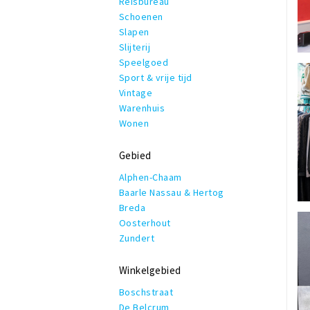
Reisbureau
Schoenen
Slapen
Slijterij
Speelgoed
Sport & vrije tijd
Vintage
Warenhuis
Wonen
Gebied
Alphen-Chaam
Baarle Nassau & Hertog
Breda
Oosterhout
Zundert
Winkelgebied
Boschstraat
De Belcrum