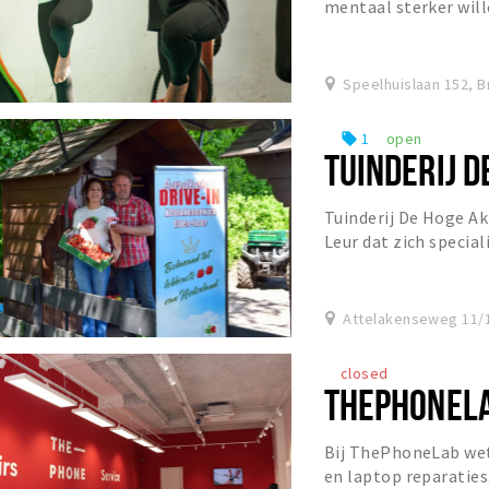
mentaal sterker wil
aandacht in een veil
Speelhuislaan 152, 
1
open
local_offer
TUINDERIJ 
Tuinderij De Hoge Akk
Leur dat zich special
spinazie.
Attelakenseweg 11/1
closed
THEPHONEL
Bij ThePhoneLab wet
en laptop reparaties