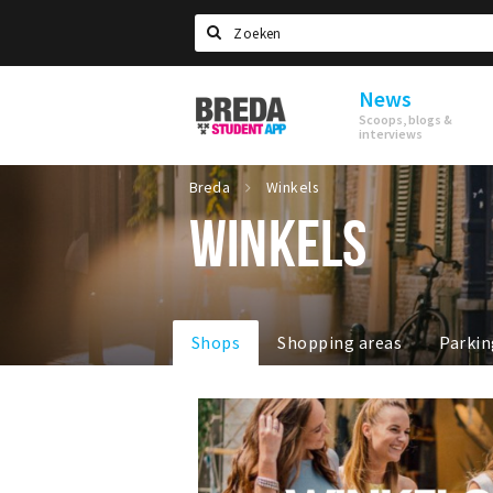
Search
News
Breda
Scoops, blogs &
Student
interviews
App
Breda
Winkels
WINKELS
Shops
Shopping areas
Parkin