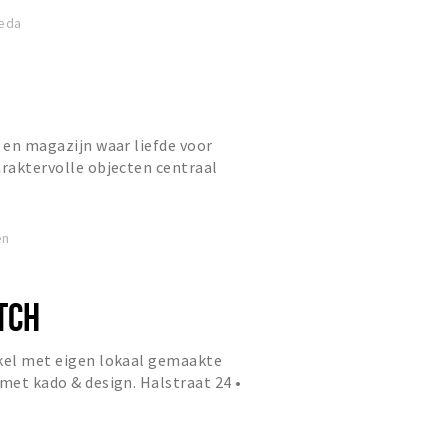
reda
l en magazijn waar liefde voor
araktervolle objecten centraal
t bestaat uit zorgvuldig ge...
en
TCH
nkel met eigen lokaal gemaakte
 met kado & design. Halstraat 24 •