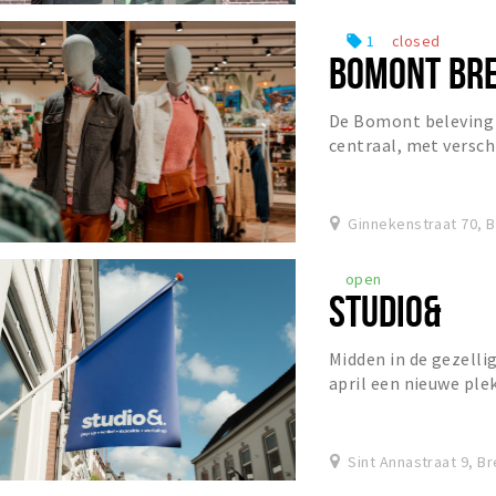
1
closed
local_offer
BOMONT BR
De Bomont beleving 
centraal, met versch
onderdompelen in de 
Ginnekenstraat 70, 
open
STUDIO&
Midden in de gezelli
april een nieuwe plek
pop-up studio van Bre
Sint Annastraat 9, B