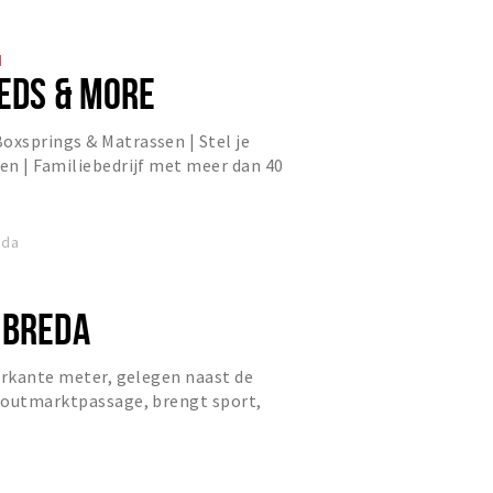
d
BEDS & MORE
xsprings & Matrassen | Stel je
en | Familiebedrijf met meer dan 40
eda
 BREDA
erkante meter, gelegen naast de
Houtmarktpassage, brengt sport,
amen onder één dak.