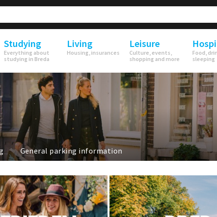
Studying
Living
Leisure
Hospi
Everything about
Housing, insurances
Culture, events,
Food, dri
studying in Breda
shopping and more
sleeping
g
General parking information