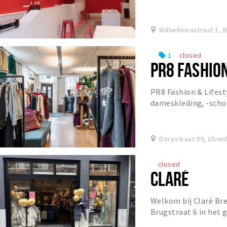
voeren 50.000+ repara
Wilhelminastraat 1, 
1
closed
local_offer
PR8 FASHIO
PR8 Fashion & Lifest
dameskleding, -scho
artikelen. Stap binne
ve...
Dorpstraat 99, Ulven
closed
CLARÉ
Welkom bij Claré Bre
Brugstraat 6 in het 
vind je een exclusiev