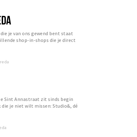
EDA
die je van ons gewend bent staat
illende shop-in-shops die je direct
wereld van merken als...
Breda
ge Sint Annastraat zit sinds begin
 die je niet wilt missen: Studio&, dé
da. Een creatie...
reda