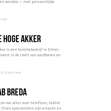
len worden — met persoonlijke
ige boutique community.
Breda
DE HOGE AKKER
er is een familiebedrijf in Etten-
iseert in de teelt van aardbeien en
4, Etten-Leur
AB BREDA
en we alles over telefoon, tablet
. Onze specialisten zijn ervaren en