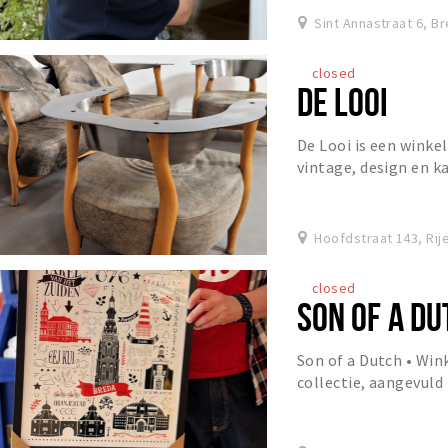
Sint Annastraat 6, B
closed
DE LOOI
De Looi is een winke
vintage, design en k
staat. Het assortimen
Hoofdstraat 143, Rij
closed
SON OF A DU
Son of a Dutch • Wi
collectie, aangevuld
Breda