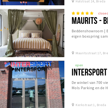
Halstraat 24, Breda
close
MAURITS - 
Beddenshowroom | Bo
eigen boxspring sam
jaar ervaring
Mauritsstraat 17, Br
open
INTERSPORT
De winkel van 700 vi
Mols Parking en de 
advies en beleving s
Kerkstraat 1, Breda