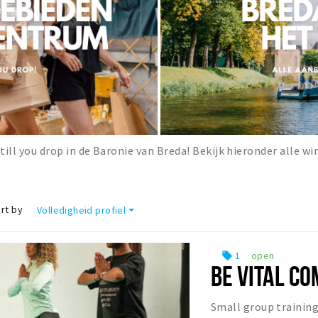
till you drop in de Baronie van Breda! Bekijk hieronder alle wi
rt by
Volledigheid profiel
1
open
local_offer
BE VITAL C
Small group training