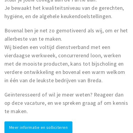
Trips & activities
Je bewaakt het kwaliteitsniveau van de gerechten,
Student routes
hygiëne, en de algehele keukendoelstellingen.
Nature
Bovenal ben je net zo gemotiveerd als wij, om er het
Party pics
allerbeste van te maken.
Restaurants
Wij bieden een voltijd dienstverband met een
Bars
vierdaagse werkweek, concurrerend loon, werken
Hotels
met de mooiste producten, kans tot bijscholing en
Recreation
verdere ontwikkeling en bovenal een warm welkom
in één van de leukste bedrijven van Breda.
Shops
Shopping areas
Geïnteresseerd of wil je meer weten? Reageer dan
Deals
op deze vacature, en we spreken graag af om kennis
Parking
te maken.
Sign in
Meer informatie en solliciteren