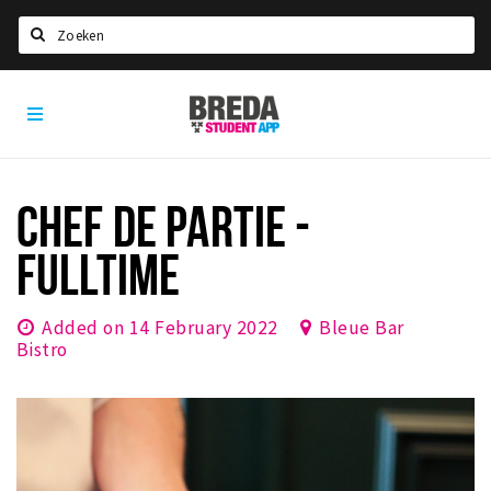
Search
Breda
HOME
Student
Select language
App
STUDYING
CHEF DE PARTIE -
Welcome in Breda
FULLTIME
Student associations
Student council
Added on 14 February 2022
Bleue Bar
Student routes
Bistro
New in town? Check FAQ!
LIVING IN BREDA
Housing