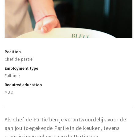
Registering municipality
Health insurance
General practitioner and first aid
Q&A
DISCOUNTS
Position
Breda Student Shop
Chef de partie
Spin the wheel!
Employment type
Fulltime
LEISURE
Required education
MBO
SportS
News
Agenda
Als Chef de Partie ben je verantwoordelijk voor de
Sights
aan jou toegekende Partie in de keuken, tevens
Museums, theatres & stages
stuur je jouw collega aan de Partie aan.