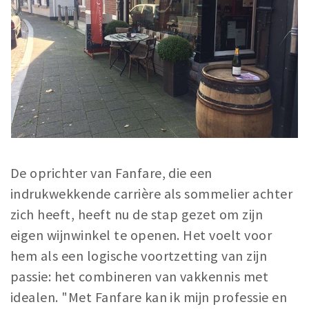
Trips & activities
Student routes
Nature
Party pics
Restaurants
Bars
Hotels
Recreation
De oprichter van Fanfare, die een
Shops
indrukwekkende carrière als sommelier achter
Shopping areas
zich heeft, heeft nu de stap gezet om zijn
Deals
eigen wijnwinkel te openen. Het voelt voor
Parking
hem als een logische voortzetting van zijn
passie: het combineren van vakkennis met
Sign in
idealen. "Met Fanfare kan ik mijn professie en