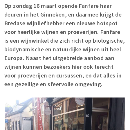
Registering municipality
Op zondag 16 maart opende Fanfare haar
Health insurance
deuren in het Ginneken, en daarmee krijgt de
General practitioner and first aid
Bredase wijnliefhebber een nieuwe hotspot
Q&A
voor heerlijke wijnen en proeverijen. Fanfare
is een wijnwinkel die zich richt op biologische,
DISCOUNTS
biodynamische en natuurlijke wijnen uit heel
Breda Student Shop
Europa. Naast het uitgebreide aanbod aan
Spin the wheel!
wijnen kunnen bezoekers hier ook terecht
voor proeverijen en cursussen, en dat alles in
LEISURE
een gezellige en sfeervolle omgeving.
SportS
News
Agenda
Sights
Museums, theatres & stages